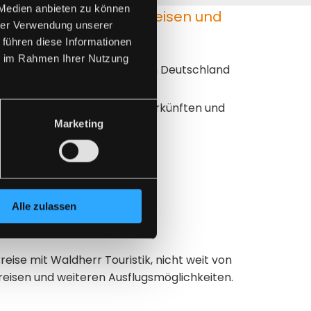
 Medien anbieten zu können
elfalt unserer Wanderreisen und
hrer Verwendung unserer
 führen diese Informationen
ie im Rahmen Ihrer Nutzung
n zu verschiedenen Zielen in Deutschland
isen mit komfortablen Unterkünften und
Marketing
lanung für Gruppen
eitung und Organisation
Alle zulassen
tik nahe Rosenheim
ise mit Waldherr Touristik, nicht weit von
reisen und weiteren Ausflugsmöglichkeiten.