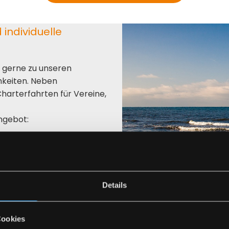
 individuelle
 gerne zu unseren
hkeiten. Neben
Charterfahrten für Vereine,
Angebot:
opa
e
n
Details
Cookies