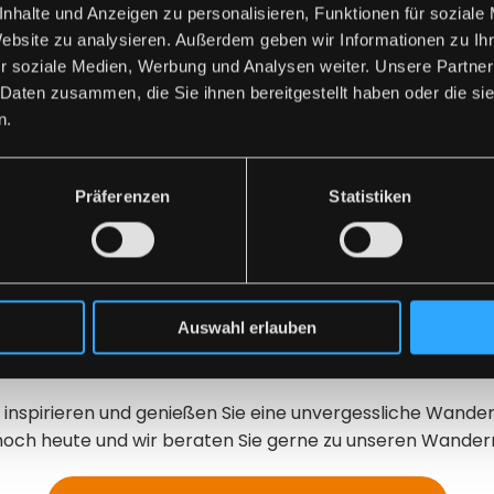
nhalte und Anzeigen zu personalisieren, Funktionen für soziale
tigen Preisen
Entdecken Sie die Vi
Website zu analysieren. Außerdem geben wir Informationen zu I
Ausflüge
r soziale Medien, Werbung und Analysen weiter. Unsere Partner
r besonderen Wert auf
 Daten zusammen, die Sie ihnen bereitgestellt haben oder die s
n. Wir planen unsere
Geführte Wanderreise
n.
 und sicheres
und Europa
nen Reisebusse bieten
Mehrtägige Wanderre
 Reisen z.T. bereits ab
Verpflegung
Präferenzen
Statistiken
en durchzuführen.
Individuelle Tourenp
er unserer Wanderreisen
Professionelle Reisel
Reiseleitern zu den
eiten führen.
Auswahl erlauben
gessliche Wanderreisen mit Waldherr Touris
inspirieren und genießen Sie eine unvergessliche Wanderre
noch heute und wir beraten Sie gerne zu unseren Wander