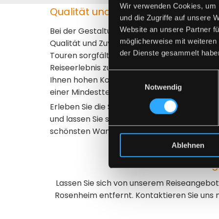
Wir verwenden Cookies, um I
Qualität und Sicherheit zu vernünf
und die Zugriffe auf unsere 
Website an unsere Partner fü
Bei der Gestaltung unserer Reisen legen wi
möglicherweise mit weiteren
Qualität und Zuverlässigkeit zu fairen Preise
der Dienste gesammelt habe
Touren sorgfältig, um Ihnen ein angenehmes
Reiseerlebnis zu garantieren. Unsere moder
Einwilligungsauswahl
Ihnen hohen Komfort und ermöglichen es uns,
Notwendig
einer Mindestteilnehmerzahl von 15 Person
Erleben Sie die Schönheit der Natur bei ein
und lassen Sie sich von unseren erfahrenen 
schönsten Wanderwegen und Sehenswürdigk
Ablehnen
Erleben Sie unver
Lassen Sie sich von unserem Reiseangebot 
Rosenheim entfernt. Kontaktieren Sie uns 