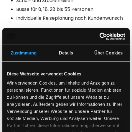
Schul- und Studienreisen
Busse für 8, 18, 28 bis 55 Personen
Individuelle Reiseplanung nach Kundenwunsch
Neben klassischen Busreisen bietet Waldherr
Touristik auch spezielle Aktivreisen wie Rad- und
Wanderreisen an. Beliebte Ziele in der Nähe von
Rosenheim sind dabei Freilassing, Salzburg,
Zustimmung
Details
Über Cookies
Traunstein und Trostberg. Lassen Sie sich von dem
abwechslungsreichen Reiseprogramm inspirieren
und finden Sie die perfekte Tour für Ihren Verein.
Diese Webseite verwendet Cookies
Wir verwenden Cookies, um Inhalte und Anzeigen zu
Profitieren Sie von der langjährigen Erfahrung und
personalisieren, Funktionen für soziale Medien anbieten
Expertise von Waldherr Touristik. Das engagierte
zu können und die Zugriffe auf unsere Website zu
analysieren. Außerdem geben wir Informationen zu Ihrer
Team steht Ihnen bei allen Fragen rund um Ihre
Verwendung unserer Website an unsere Partner für
Vereinsreise zur Verfügung und erstellt Ihnen gerne
soziale Medien, Werbung und Analysen weiter. Unsere
ein individuelles Angebot. Chartern Sie einen der
Partner führen diese Informationen möglicherweise mit
modernen Reisebusse und erleben Sie eine